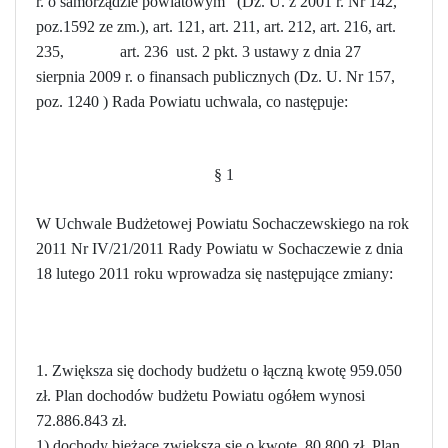
r. o samorządzie powiatowym (Dz. U. z 2001 r. Nr 142,
poz.1592 ze zm.), art. 121, art. 211, art. 212, art. 216, art.
235, art. 236 ust. 2 pkt. 3 ustawy z dnia 27
sierpnia 2009 r. o finansach publicznych (Dz. U. Nr 157,
poz. 1240 ) Rada Powiatu uchwala, co następuje:
§ 1
W Uchwale Budżetowej Powiatu Sochaczewskiego na rok
2011 Nr IV/21/2011 Rady Powiatu w Sochaczewie z dnia
18 lutego 2011 roku wprowadza się następujące zmiany:
1. Zwiększa się dochody budżetu o łączną kwotę 959.050
zł. Plan dochodów budżetu Powiatu ogółem wynosi
72.886.843 zł.
1) dochody bieżące zwiększa się o kwotę 80.800 zł. Plan