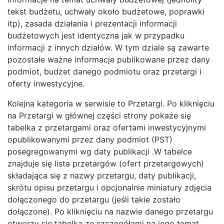
tekst budżetu, uchwały około budżetowe, poprawki
itp), zasada działania i prezentacji informacji
budżetowych jest identyczna jak w przypadku
informacji z innych działów. W tym dziale są zawarte
pozostałe ważne informacje publikowane przez dany
podmiot, budżet danego podmiotu oraz przetargi i
oferty inwestycyjne.
Kolejna kategoria w serwisie to Przetargi. Po kliknięciu
na Przetargi w głównej części strony pokaże się
tabelka z przetargami oraz ofertami inwestycyjnymi
opublikowanymi przez dany podmiot (PST)
posegregowanymi wg daty publikacji .W tabelce
znajduje się lista przetargów (ofert przetargowych)
składająca się z nazwy przetargu, daty publikacji,
skrótu opisu przetargu i opcjonalnie miniatury zdjęcia
dołączonego do przetargu (jeśli takie zostało
dołączone). Po kliknięciu na nazwie danego przetargu
otworzy się tabelka ze szczegółami na jego temat,