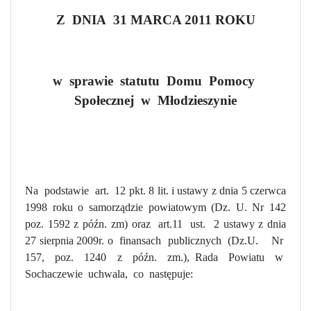
Z
DNIA
31 MARCA 2011 ROKU
w
sprawie
statutu
Domu
Pomocy
Społecznej
w
Młodzieszynie
Na
podstawie
art.
12 pkt. 8 lit. i ustawy z dnia 5 czerwca
1998 roku o samorządzie powiatowym (Dz. U. Nr 142
poz. 1592 z późn. zm) oraz
art.11
ust.
2 ustawy z dnia
27 sierpnia 2009r. o
finansach
publicznych
(Dz.U.
Nr
157,
poz.
1240
z
późn.
zm.), Rada
Powiatu
w
Sochaczewie
uchwala,
co
następuje: