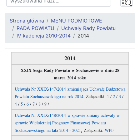
Strona główna
MENU PODMIOTOWE
RADA POWIATU
Uchwały Rady Powiatu
IV kadencja 2010-2014
2014
2014
XXIX Sesja Rady Powiatu w Sochaczewie w dniu 28
marca 2014 roku
Uchwała Nr XXIX/147/2014 zmieniająca Uchwałę Budżetową
Powiatu Sochaczewskiego na rok 2014
, Załączniki:
1
/
2
/
3
/
4
/
5
/
6
/
7
/
8
/
9
/
Uchwała Nr XXIX/148/2014 w sprawie zmiany uchwały w
sprawie Wieloletniej Prognozy Finansowej Powiatu
,
Sochaczewskiego na lata 2014 - 2021
Załączniki:
WPF