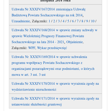
listopada 2014 roku
Uchwała Nr XXXIV/167/2014 zmieniająca Uchwałę
,
Budżetową Powiatu Sochaczewskiego na rok 2014
Uzasadnienie
, Załączniki:
1
/
2
/
3
/
4
/
5
/
6
/
7
/
8
/
9
/
10
/
Uchwała Nr XXXIV/168/2014 w sprawie zmiany uchwały w
sprawie Wieloletniej Prognozy Finansowej Powiatu
,
Sochaczewskiego na lata 2014 - 2021
Objaśnienie
,
Załączniki:
WPF
,
Wykaz przedsięwzięć
Uchwała Nr XXXIV/169/2014 w sprawie uchwalenia
programu współpracy Powiatu Sochaczewskiego z
organizacjami pozarządowymi oraz podmiotami, o których
mowa w art. 3 ust. 3 ust
Uchwała Nr XXXIV/170/2014 w sprawie wyrażenia zgody na
wydzierżawienie nieruchomości
Uchwała Nr XXXIV/171/2014 w sprawie wyrażenia zgody na
ustanowienie służebności gruntowej