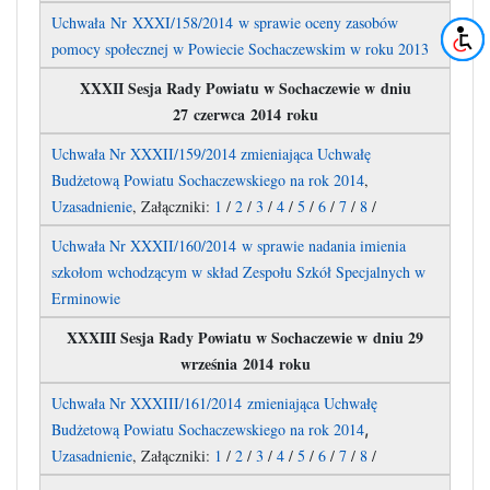
Uchwała Nr XXXI/158/2014 w sprawie oceny zasobów
pomocy społecznej w Powiecie Sochaczewskim w roku 2013
XXXII Sesja Rady Powiatu w Sochaczewie w dniu
27 czerwca 2014 roku
Uchwała Nr XXXII/159/2014 zmieniająca Uchwałę
Budżetową Powiatu Sochaczewskiego na rok 2014
,
Uzasadnienie
, Załączniki:
1
/
2
/
3
/
4
/
5
/
6
/
7
/
8
/
Uchwała Nr XXXII/160/2014 w sprawie nadania imienia
szkołom wchodzącym w skład Zespołu Szkół Specjalnych w
Erminowie
XXXIII Sesja Rady Powiatu w Sochaczewie w dniu 29
września 2014 roku
Uchwała Nr XXXIII/161/2014 zmieniająca Uchwałę
,
Budżetową Powiatu Sochaczewskiego na rok 2014
Uzasadnienie
, Załączniki:
1
/
2
/
3
/
4
/
5
/
6
/
7
/
8
/