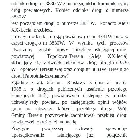
odcinka drogi nr 3830 W zmienił się układ komunikacyjny
dróg powiatowych. Koniec odcinka drogi o numerze
3830W
jest początkiem drogi o numerze 3831W.
Ponadto Aleja
XX-Lecia, przebiega
na całym odcinku drogą powiatową o nr 3831W oraz w
części drogą o nr 3830W.
W
wyniku
tych
procesów
utworzony
został
nowy
przebieg istniejącej drogi
powiatowej
Topołowa-Teresin (Aleja XX-lecia)
składający
się
z dwóch
odcinków
dróg:
drogi nr 3830
W Topołowa-Teresin Gaj oraz drogi nr 3831W Teresin-do
drogi (Paprotnia-Szymanów).
Zgodnie
z
art.
6 a
ust.
3 ustawy
z
dnia
21
marca
1985 r.
o
drogach
publicznych
ustalenie
przebiegu
istniejących
dróg
powiatowych
następuje
w
drodze
uchwały rady
powiatu,
po
zasięgnięciu
opinii
wójtów
gmin,
na
obszarze
których
przebiega
droga.
Wójt
Gminy
Teresin
pozytywnie
zaopiniował
przebieg
drogi
powiatowej
określonej
uchwałą.
Przyjęcie
powyższej
uchwały
spowoduje
uporządkowanie
istniejącego już
połączenia