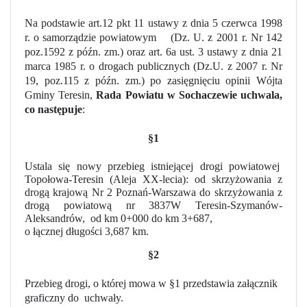
Na podstawie art.12 pkt 11 ustawy z dnia 5 czerwca 1998
r. o samorządzie powiatowym
(Dz. U. z 2001 r. Nr 142
poz.1592 z późn. zm.) oraz art. 6a ust. 3 ustawy z dnia 21
marca 1985 r. o drogach publicznych (Dz.U. z 2007 r. Nr
19, poz.115 z późn. zm.) po zasięgnięciu opinii Wójta
Gminy Teresin,
Rada Powiatu w Sochaczewie uchwala,
co następuje
:
§1
Ustala się nowy przebieg istniejącej drogi powiatowej
Topołowa-Teresin (Aleja XX-lecia): od skrzyżowania z
drogą krajową Nr 2 Poznań-Warszawa do skrzyżowania z
drogą powiatową nr 3837W Teresin-Szymanów-
Aleksandrów,
od km 0+000 do km 3+687,
o łącznej długości 3,687 km.
§2
Przebieg drogi, o której mowa w §1 przedstawia załącznik
graficzny do
uchwały.