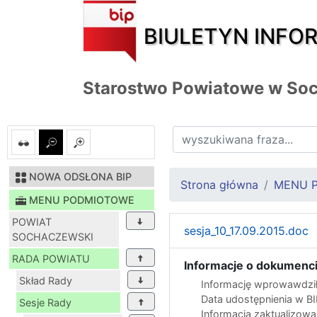
BIULETYN INFO
Starostwo Powiatowe w So
NOWA ODSŁONA BIP
Strona główna
MENU 
MENU PODMIOTOWE
POWIAT
sesja_10_17.09.2015.doc
SOCHACZEWSKI
RADA POWIATU
Informacje o dokumenci
Skład Rady
Informację wprowawdził
Data udostępnienia w B
Sesje Rady
Informacja zaktualizow