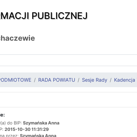
RMACJI PUBLICZNEJ
chaczewie
PODMIOTOWE
RADA POWIATU
Sesje Rady
Kadencja 
e:
(a) do BIP:
Szymańska Anna
IP:
2015-10-30 11:31:29
ana przez:
Szymańska Anna