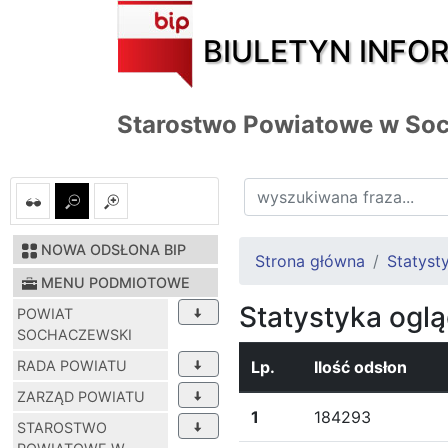
BIULETYN INFO
Starostwo Powiatowe w So
NOWA ODSŁONA BIP
Strona główna
Statysty
MENU PODMIOTOWE
Statystyka ogl
POWIAT
SOCHACZEWSKI
RADA POWIATU
Lp.
Ilość odsłon
ZARZĄD POWIATU
1
184293
STAROSTWO