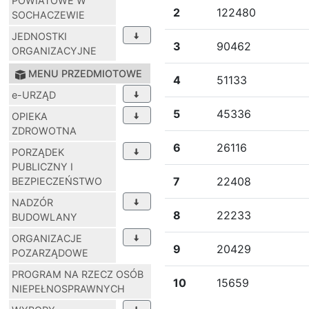
POWIATOWE W
2
122480
SOCHACZEWIE
JEDNOSTKI
3
90462
ORGANIZACYJNE
MENU PRZEDMIOTOWE
4
51133
e-URZĄD
5
45336
OPIEKA
ZDROWOTNA
6
26116
PORZĄDEK
PUBLICZNY I
7
22408
BEZPIECZEŃSTWO
NADZÓR
8
22233
BUDOWLANY
ORGANIZACJE
9
20429
POZARZĄDOWE
PROGRAM NA RZECZ OSÓB
10
15659
NIEPEŁNOSPRAWNYCH