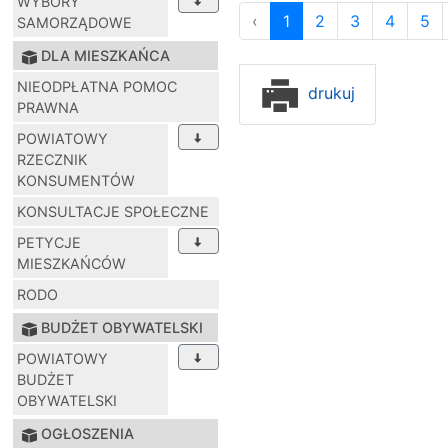
WYBORY
‹
1
2
3
4
5
SAMORZĄDOWE
DLA MIESZKAŃCA
NIEODPŁATNA POMOC
drukuj
PRAWNA
POWIATOWY
RZECZNIK
KONSUMENTÓW
KONSULTACJE SPOŁECZNE
PETYCJE
MIESZKAŃCÓW
RODO
BUDŻET OBYWATELSKI
POWIATOWY
BUDŻET
OBYWATELSKI
OGŁOSZENIA