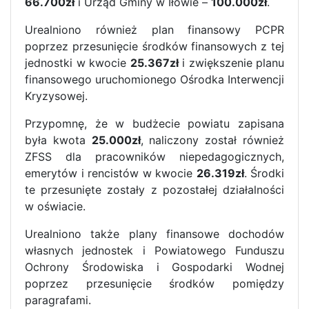
66.700zł
i Urząd Gminy w Iłowie –
100.000zł
.
Urealniono również plan finansowy PCPR
poprzez przesunięcie środków finansowych z tej
jednostki w kwocie
25.367zł
i zwiększenie planu
finansowego uruchomionego Ośrodka Interwencji
Kryzysowej.
Przypomnę, że w budżecie powiatu zapisana
była kwota
25.000zł
, naliczony został również
ZFSS dla pracowników niepedagogicznych,
emerytów i rencistów w kwocie
26.319zł
. Środki
te przesunięte zostały z pozostałej działalności
w oświacie.
Urealniono także plany finansowe dochodów
własnych jednostek i Powiatowego Funduszu
Ochrony Środowiska i Gospodarki Wodnej
poprzez przesunięcie środków pomiędzy
paragrafami.