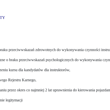
TY
o braku przeciwwskazań zdrowotnych do wykonywania czynności instru
czne o braku przeciwwskazań psychologicznych do wykonywania czynno
eniu kursu dla kandydatów dla instruktorów,
wego Rejestru Karnego,
aniu przez okres co najmniej 2 lat uprawnienia do kierowania pojazdam
ie legitymacji