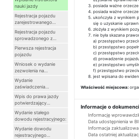
posiada ważne orzeczen
nauki jazdy
posiada ważne orzecze
Rejestracja pojazdu
ukończyła z wynikiem p
zarejestrowanego...
się o uzyskanie uprawn
złożyła z wynikiem poz
Rejestracja pojazdu
nie była skazana praw
sprowadzonego z...
a) przestępstwo przec
b) przestępstwo popełni
Pierwsza rejestracja
c) przestępstwo przec
pojazdu
d) prowadzenie pojazdu
Wniosek o wydanie
e) przestępstwo umyśln
zezwolenia na...
f) przestępstwo przeci
jest wpisana do ewidenc
Wydanie
zaświadczenia...
Właściwość miejscowa:
orga
Wpis do prawa jazdy
potwierdzający...
Informacje o dokumenci
Wydanie stałego
Informację wprowawdził
dowodu rejestracyjnego:
Data udostępnienia w B
Informacja zaktualizow
Wydanie dowodu
Data ostatniej aktualizac
rejestracyjnego...