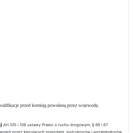
alifikacje przed komisją powołaną przez wojewodę.
j
Art.105 i 106 ustawy Prawo o ruchu drogowym; § 66 i 67
awnień przez kierujących pojazdami, instruktorów i egzaminatorów