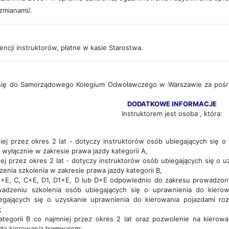
zmianami/.
ncji instruktorów, płatne w kasie Starostwa.
 się do Samorządowego Kolegium Odwoławczego w Warszawie za pośre
DODATKOWE INFORMACJE
Instruktorem jest osoba , która:
niej przez okres 2 lat - dotyczy instruktorów osób ubiegających się o
 wyłącznie w zakresie prawa jazdy kategorii A,
niej przez okres 2 lat - dotyczy instruktorów osób ubiegających się o 
enia szkolenia w zakresie prawa jazdy kategorii B,
C1+E, C, C+E, D1, D1+E, D lub D+E odpowiednio do zakresu prowadzony
adzeniu szkolenia osób ubiegających się o uprawnienia do kierow
egających się o uzyskanie uprawnienia do kierowania pojazdami ro
;
ategorii B co najmniej przez okres 2 lat oraz pozwolenie na kierow
do kierowania tramwajem;