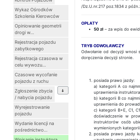
/Dz.U.nr.217 poz.1834 z późn.
Wykaz Ośrodków
Szkolenia Kierowców
OPŁATY
Opiniowanie geometrii
50 zł
– za wpis do ewide
drogi w...
Rejestracja pojazdu
TRYB ODWOŁAWCZY
zabytkowego
Odwołanie od decyzji wnosi
doręczenia decyzji stronie.
Rejestracja czasowa w
celu wywozu...
Czasowe wycofanie
posiada prawo jazdy:
pojazdu z ruchu
a) kategorii A co najm
Zgłoszenie zbycia
uprawnienia instruktora
/ nabycia pojazdu
b) kategorii B co najm
uprawnienia do prowadz
Wyrejestrowanie
c) kategorii B+E, C1, 
pojazdu
doświadczenie w prow
instruktorów osób ubi
Wydanie licencji na
wymienionych kategorii
pośrednictwo...
posiada prawo jazdy k
Wpisanie instruktora
uzyskanie uprawnienia 