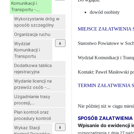
Komunikacji i
Transportu -...
dowód osobisty
Wykorzystanie dróg w
sposób szczególny
MIEJSCE ZAŁATWIENIA
Organizacja ruchu
Starostwo Powiatowe w Socha
Wydział
Komunikacji i
Transportu
Wydział Komunikacji i Transp
Dodatkowa tablica
rejestracyjna
Kontakt: Paweł Masłowski pon
Wydanie licencji na
TERMIN ZAŁATWIENIA 
przewóz osób -...
Uzgadnianie trasy
procesji,...
Nie później niż w ciągu mie
Plan kontroli oraz
SPOSÓB ZAŁATWIENIA
procedury kontroli
Wpisanie do ewidencji i
Wykaz Stacji
rozporządzenia z dnia 27 paź
Kontroli Pojazdów