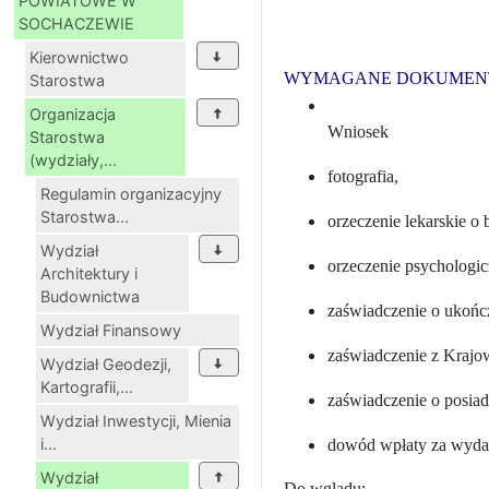
POWIATOWE W
SOCHACZEWIE
Kierownictwo
WYMAGANE DOKUMEN
Starostwa
Organizacja
Wniosek
Starostwa
(wydziały,...
fotografia,
Regulamin organizacyjny
Starostwa...
orzeczenie lekarskie 
Wydział
orzeczenie psychologi
Architektury i
Budownictwa
zaświadczenie o ukończ
Wydział Finansowy
zaświadczenie z Krajo
Wydział Geodezji,
Kartografii,...
zaświadczenie o posiad
Wydział Inwestycji, Mienia
i...
dowód wpłaty za wydan
Wydział
Do wglądu: