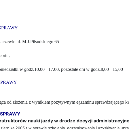
 SPRAWY
czewie ul. M.J.Piłsudskiego 65
ortu, 
iedziałki w godz.10.00 - 17.00, pozostałe dni w godz.8,00 - 15,00
SPRAWY
siąca od złożenia z wynikiem pozytywnym egzaminu sprawdzającego kw
 SPRAWY
nstruktorów nauki jazdy w drodze decyzji
administracyjne
dziernika 2005 r w sprawie szkolenia, egzaminowania i uzyskiwania upr