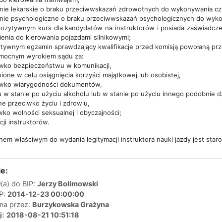
ie lekarskie o braku przeciwwskazań zdrowotnych do wykonywania czy
nie psychologiczne o braku przeciwwskazań psychologicznych do wykon
ozytywnym kurs dla kandydatów na instruktorów i posiada zaświadcze
ienia do kierowania pojazdami silnikowymi;
ytywnym egzamin sprawdzający kwalifikacje przed komisją powołaną pr
omocnym wyrokiem sądu za:
iwko bezpieczeństwu w komunikacji,
one w celu osiągnięcia korzyści majątkowej lub osobistej,
iwko wiarygodności dokumentów,
 w stanie po użyciu alkoholu lub w stanie po użyciu innego podobnie dz
e przeciwko życiu i zdrowiu,
wko wolności seksualnej i obyczajności;
ji instruktorów.
nem właściwym do wydania legitymacji instruktora nauki jazdy jest star
e:
(a) do BIP:
Jerzy Bolimowski
IP:
2014-12-23 00:00:00
ana przez:
Burzykowska Grażyna
ji:
2018-08-21 10:51:18