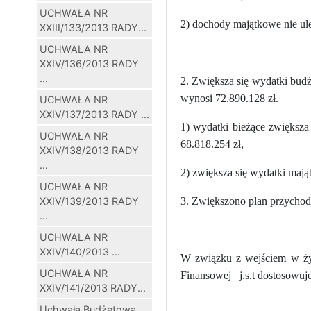
UCHWAŁA NR
2) dochody majątkowe nie ule
XXIII/133/2013 RADY...
UCHWAŁA NR
XXIV/136/2013 RADY
...
2. Zwiększa się wydatki budż
wynosi 72.890.128 zł.
UCHWAŁA NR
XXIV/137/2013 RADY ...
1) wydatki bieżące zwiększa
UCHWAŁA NR
68.818.254 zł,
XXIV/138/2013 RADY
...
2) zwiększa się wydatki maj
UCHWAŁA NR
XXIV/139/2013 RADY
3. Zwiększono plan przychodó
...
UCHWAŁA NR
XXIV/140/2013 ...
W związku z wejściem w ży
UCHWAŁA NR
Finansowej
j.s.t dostosow
XXIV/141/2013 RADY...
Uchwała Budżetowa