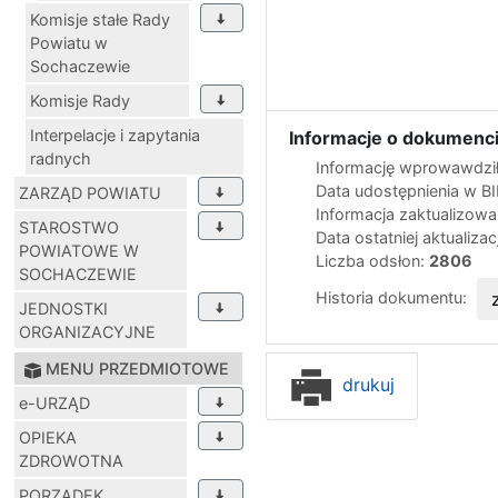
Komisje stałe Rady
Powiatu w
Sochaczewie
Komisje Rady
Interpelacje i zapytania
Informacje o dokumenci
radnych
Informację wprowawdził
Data udostępnienia w B
ZARZĄD POWIATU
Informacja zaktualizow
STAROSTWO
Data ostatniej aktualizac
POWIATOWE W
Liczba odsłon:
2806
SOCHACZEWIE
Historia dokumentu:
JEDNOSTKI
ORGANIZACYJNE
MENU PRZEDMIOTOWE
drukuj
e-URZĄD
OPIEKA
ZDROWOTNA
PORZĄDEK