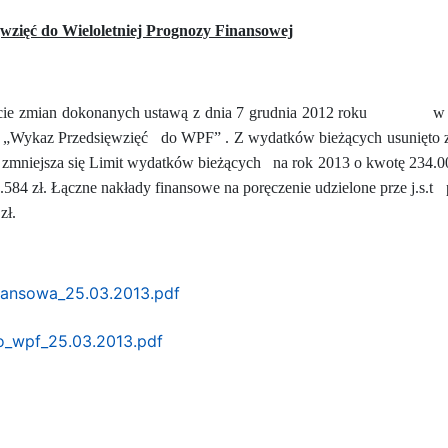
wzięć do Wieloletniej Prognozy Finansowej
ie zmian dokonanych ustawą z dnia 7 grudnia 2012 roku
w 
ę „Wykaz Przedsięwzięć
do WPF” . Z wydatków bieżących usunięto 
 zmniejsza się Limit wydatków bieżących
na rok 2013 o kwotę 234.0
584 zł. Łączne nakłady finansowe na poręczenie udzielone prze j.s.t
zł.
inansowa_25.03.2013.pdf
o_wpf_25.03.2013.pdf