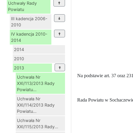
Uchwały Rady
Powiatu
III kadencja 2006-
2010
IV kadencja 2010-
2014
2014
2010
2013
Na podstawie
art. 37 oraz
231
Uchwała Nr
XXI/113/2013 Rady
Powiatu...
Uchwała Nr
Rada Powiatu w Sochaczewie 
XXI/114/2013 Rady
Powiatu...
Uchwała Nr
XXI/115/2013 Rady...