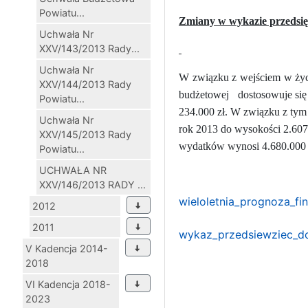
Powiatu...
Zmiany w wykazie przedsię
Uchwała Nr
XXV/143/2013 Rady...
Uchwała Nr
W związku z wejściem w życ
XXV/144/2013 Rady
budżetowej
dostosowuje si
Powiatu...
234.000 zł. W związku z tym
Uchwała Nr
rok 2013 do wysokości 2.607.
XXV/145/2013 Rady
wydatków wynosi 4.680.000 
Powiatu...
UCHWAŁA NR
XXV/146/2013 RADY ...
wieloletnia_prognoza_f
2012
2011
wykaz_przedsiewziec_d
V Kadencja 2014-
2018
VI Kadencja 2018-
2023