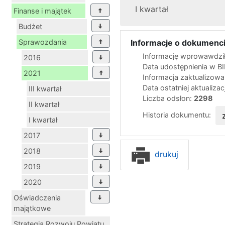
I kwartał
Finanse i majątek
Budżet
Sprawozdania
Informacje o dokumenci
Informację wprowawdził(
2016
Data udostępnienia w B
2021
Informacja zaktualizowa
Data ostatniej aktualizac
III kwartał
Liczba odsłon:
2298
II kwartał
Historia dokumentu:
I kwartał
2017
2018
drukuj
2019
2020
Oświadczenia
majątkowe
Strategia Rozwoju Powiatu